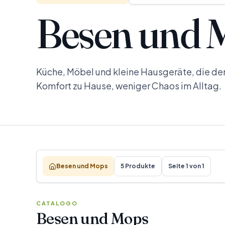
Besen und 
Küche, Möbel und kleine Hausgeräte, die den
Komfort zu Hause, weniger Chaos im Alltag.
Besen und Mops
5 Produkte
Seite 1 von 1
CATALOGO
Besen und Mops