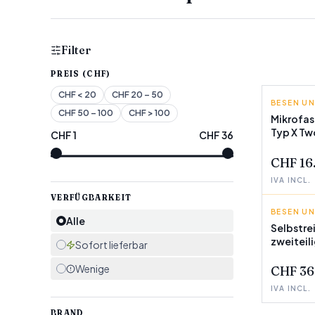
Filter
PREIS (CHF)
CHF
< 20
CHF
20 – 50
BESEN U
INNOVA
CHF
50 – 100
CHF
> 100
Mikrofa
Typ X T
CHF
1
CHF
36
WENIGE 
CHF 16
IVA INCL.
VERFÜGBARKEIT
BESEN U
INNOVA
Alle
Selbstre
zweiteil
Sofort lieferbar
InnovaG
Wenige
CHF 36
IVA INCL.
BRAND