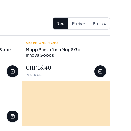
Neu
Preis ↑
Preis ↓
BESEN UND MOPS
INNOVAGOODS
 Stück
Mopp Pantoffeln Mop&Go
InnovaGoods
CHF 15.40
IVA INCL.