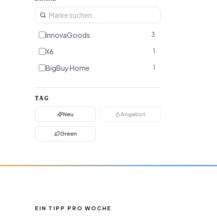
InnovaGoods
3
X6
1
BigBuy Home
1
TAG
Neu
Angebot
Green
EIN TIPP PRO WOCHE