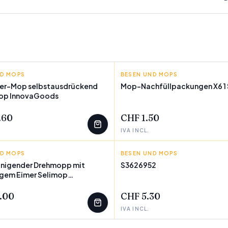
ND MOPS
GOODS
BESEN UND MOPS
X6
ser-Mop selbstausdrückend
Mop-Nachfüllpackungen X6 1
wop InnovaGoods
ÜBRIG
.60
CHF 1.50
IVA INCL.
ND MOPS
GOODS
BESEN UND MOPS
BIGBUY HOME
inigender Drehmopp mit
S3626952
igem Eimer Selimop
WENIGE ÜBRIG
oods
.00
CHF 5.30
IVA INCL.