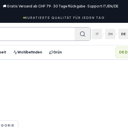
🚚 Gratis Versand ab CHF 79 · 30 Tage Rückgabe · Support IT/EN/DE
KURATIERTE QUALITÄT FÜR JEDEN TAG
IT
/
EN
/
DE
beit
Wohlbefinden
Grün
MEM
EGORIE