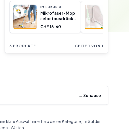
IM FOKUS
0
1
IM FOKU
Mikrofaser-Mop
Mop-
selbstausdrückend
Nachfül
Typ X Twop
X6 1 Stü
CHF 16.60
CHF 1.5
InnovaGoods
5 PRODUKTE
SEITE 1 VON 1
←
Zuhause
ine klare Auswahl innerhalb dieser Kategorie, im Stil der
edal-Welten.