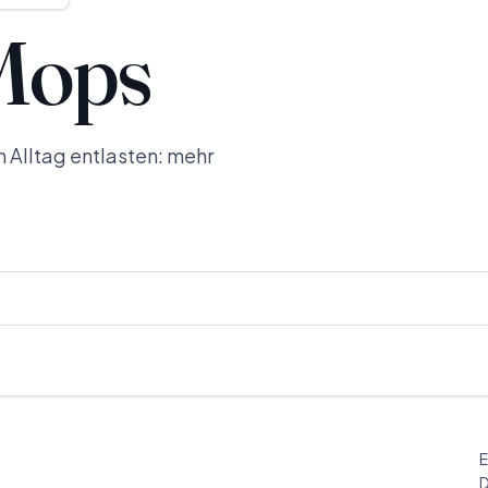
Mops
 Alltag entlasten: mehr
E
D