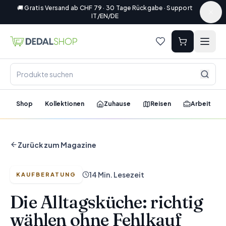
🚚 Gratis Versand ab CHF 79 · 30 Tage Rückgabe · Support
IT/EN/DE
Shop
Kollektionen
Zuhause
Reisen
Arbeit
Zurück zum Magazine
14 Min. Lesezeit
KAUFBERATUNG
Die Alltagsküche: richtig
wählen ohne Fehlkauf