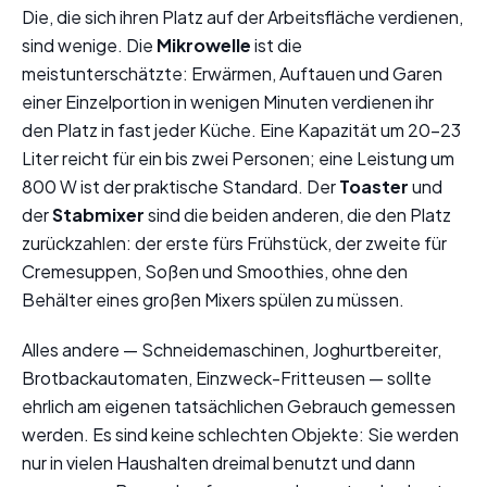
Die, die sich ihren Platz auf der Arbeitsfläche verdienen,
sind wenige. Die
Mikrowelle
ist die
meistunterschätzte: Erwärmen, Auftauen und Garen
einer Einzelportion in wenigen Minuten verdienen ihr
den Platz in fast jeder Küche. Eine Kapazität um 20-23
Liter reicht für ein bis zwei Personen; eine Leistung um
800 W ist der praktische Standard. Der
Toaster
und
der
Stabmixer
sind die beiden anderen, die den Platz
zurückzahlen: der erste fürs Frühstück, der zweite für
Cremesuppen, Soßen und Smoothies, ohne den
Behälter eines großen Mixers spülen zu müssen.
Alles andere — Schneidemaschinen, Joghurtbereiter,
Brotbackautomaten, Einzweck-Fritteusen — sollte
ehrlich am eigenen tatsächlichen Gebrauch gemessen
werden. Es sind keine schlechten Objekte: Sie werden
nur in vielen Haushalten dreimal benutzt und dann