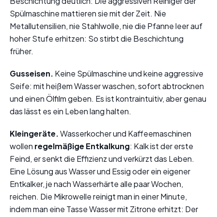
Beschichtung deutlich: Die aggressiven Reiniger der
Spülmaschine mattieren sie mit der Zeit. Nie
Metallutensilien, nie Stahlwolle, nie die Pfanne leer auf
hoher Stufe erhitzen: So stirbt die Beschichtung
früher.
Gusseisen.
Keine Spülmaschine und keine aggressive
Seife: mit heißem Wasser waschen, sofort abtrocknen
und einen Ölfilm geben. Es ist kontraintuitiv, aber genau
das lässt es ein Leben lang halten.
Kleingeräte.
Wasserkocher und Kaffeemaschinen
wollen
regelmäßige Entkalkung
: Kalk ist der erste
Feind, er senkt die Effizienz und verkürzt das Leben.
Eine Lösung aus Wasser und Essig oder ein eigener
Entkalker, je nach Wasserhärte alle paar Wochen,
reichen. Die Mikrowelle reinigt man in einer Minute,
indem man eine Tasse Wasser mit Zitrone erhitzt: Der