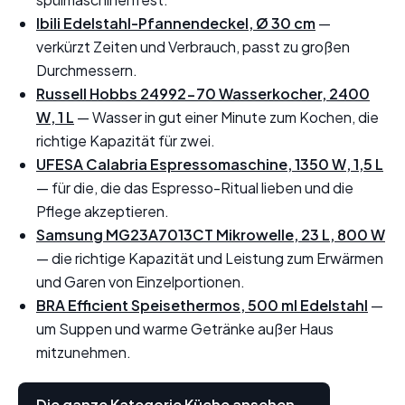
Ibili Edelstahl-Pfannendeckel, Ø 30 cm
—
verkürzt Zeiten und Verbrauch, passt zu großen
Durchmessern.
Russell Hobbs 24992-70 Wasserkocher, 2400
W, 1 L
— Wasser in gut einer Minute zum Kochen, die
richtige Kapazität für zwei.
UFESA Calabria Espressomaschine, 1350 W, 1,5 L
— für die, die das Espresso-Ritual lieben und die
Pflege akzeptieren.
Samsung MG23A7013CT Mikrowelle, 23 L, 800 W
— die richtige Kapazität und Leistung zum Erwärmen
und Garen von Einzelportionen.
BRA Efficient Speisethermos, 500 ml Edelstahl
—
um Suppen und warme Getränke außer Haus
mitzunehmen.
Die ganze Kategorie Küche ansehen →