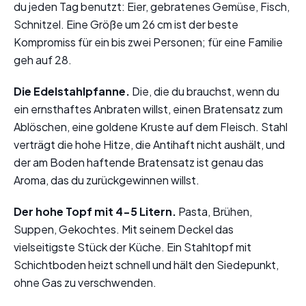
du jeden Tag benutzt: Eier, gebratenes Gemüse, Fisch,
Schnitzel. Eine Größe um 26 cm ist der beste
Kompromiss für ein bis zwei Personen; für eine Familie
geh auf 28.
Die Edelstahlpfanne.
Die, die du brauchst, wenn du
ein ernsthaftes Anbraten willst, einen Bratensatz zum
Ablöschen, eine goldene Kruste auf dem Fleisch. Stahl
verträgt die hohe Hitze, die Antihaft nicht aushält, und
der am Boden haftende Bratensatz ist genau das
Aroma, das du zurückgewinnen willst.
Der hohe Topf mit 4-5 Litern.
Pasta, Brühen,
Suppen, Gekochtes. Mit seinem Deckel das
vielseitigste Stück der Küche. Ein Stahltopf mit
Schichtboden heizt schnell und hält den Siedepunkt,
ohne Gas zu verschwenden.