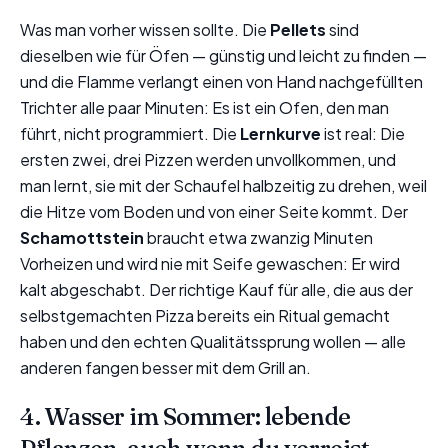
Was man vorher wissen sollte. Die
Pellets
sind
dieselben wie für Öfen — günstig und leicht zu finden —
und die Flamme verlangt einen von Hand nachgefüllten
Trichter alle paar Minuten: Es ist ein Ofen, den man
führt, nicht programmiert. Die
Lernkurve
ist real: Die
ersten zwei, drei Pizzen werden unvollkommen, und
man lernt, sie mit der Schaufel halbzeitig zu drehen, weil
die Hitze vom Boden und von einer Seite kommt. Der
Schamottstein
braucht etwa zwanzig Minuten
Vorheizen und wird nie mit Seife gewaschen: Er wird
kalt abgeschabt. Der richtige Kauf für alle, die aus der
selbstgemachten Pizza bereits ein Ritual gemacht
haben und den echten Qualitätssprung wollen — alle
anderen fangen besser mit dem Grill an.
4. Wasser im Sommer: lebende