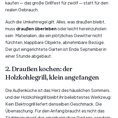
kaufen — das große Grillfest für zwölf — statt für den
realen Gebrauch.
Auch die Umkehrregel gilt: Alles, was draußen bleibt,
muss
draußen überleben
oder leicht hereinzuholen
sein. Materialien, die ein plötzliches Gewitter nicht
fürchten, klappbare Objekte, abnehmbare Bezüge.
Der gut eingerichtete Garten ist Ende September in
einer Stunde abgebaut.
2. Draußen kochen: der
Holzkohlegrill, klein angefangen
Die Außenküche ist das Herz des häuslichen Sommers,
und der Holzkohlegrill bleibt ihr beliebtestes Werkzeug:
Kein Elektrogrill liefert denselben Geschmack. Die
Überraschung: Für den Anfang braucht es nicht das
Stahlmonument des amerikanischen Gartens, sondern