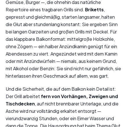
Gemüse, Burger —, die ohnehin das natürliche
Repertoire eines tragbaren Grills sind.
Briketts
,
gepresst und gleichmäßig, starten langsamer, halten
die Glut aber stundenlang konstant: Sie ergeben Sinn
bei langen Garzeiten und großen Grills mit Deckel. Für
das klappbare Balkonformat: mittelgroße Holzkohle,
ohne Zögern — ein halber Anzündkamin genügt für ein
Abendessen zu viert. Angezündet wird mit dem Kamin
oder mit Anzündwürfeln — niemals, aus keinem Grund,
mit Alkohol oder Benzin: Sie sind nicht nur gefährlich, sie
hinterlassen ihren Geschmack auf allem, was gart.
Und die Sicherheit, die auf dem Balkon kein Detail ist:
Der Grill arbeitet
fern von Vorhängen, Zweigen und
Tischdecken
, auf nicht brennbarer Unterlage, und die
Asche wird nur vollständig erkaltet entsorgt —
vierundzwanzig Stunden, oder ein Eimer Wasser und
dann die Tonne. Die Hausordnung hat beim Thema Glut