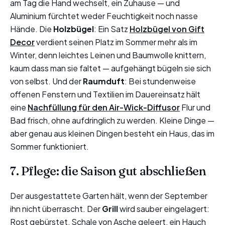
am Tag die Hand wechselt, ein Zuhause — und
Aluminium fürchtet weder Feuchtigkeit noch nasse
Hände. Die
Holzbügel
: Ein Satz
Holzbügel von Gift
Decor
verdient seinen Platz im Sommer mehr als im
Winter, denn leichtes Leinen und Baumwolle knittern,
kaum dass man sie faltet — aufgehängt bügeln sie sich
von selbst. Und der
Raumduft
: Bei stundenweise
offenen Fenstern und Textilien im Dauereinsatz hält
eine
Nachfüllung für den Air-Wick-Diffusor
Flur und
Bad frisch, ohne aufdringlich zu werden. Kleine Dinge —
aber genau aus kleinen Dingen besteht ein Haus, das im
Sommer funktioniert.
7. Pflege: die Saison gut abschließen
Der ausgestattete Garten hält, wenn der September
ihn nicht überrascht. Der
Grill
wird sauber eingelagert:
Rost gebürstet, Schale von Asche geleert, ein Hauch