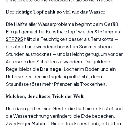
Der richtige Topf zählt so viel wie das Wasser
Die Hälfte aller Wasserprobleme beginnt beim Gefäß.
Ein gut gemachter Kunstharztopf wie der
Stefanplast
STF795
hält die Feuchtigkeit besser als Terrakotta —
die atmet und wunderschön ist, im Sommer aber in
Stunden austrocknet — und ist leicht genug, um vor der
Abreise in den Schatten zu wandern. Die goldene
Regel bleibt die
Drainage
: Löcher im Boden und ein
Untersetzer, der nie tagelang voll bleibt, denn
Staunässe tötet mehr Pflanzen als Trockenheit.
Mulchen, der älteste Trick der Welt
Und dann gibt es eine Geste, die fast nichts kostet und
die Wasserrechnung verändert: die Erde bedecken.
Zwei Finger
Mulch
— Rinde, trockenes Laub, in Töpfen