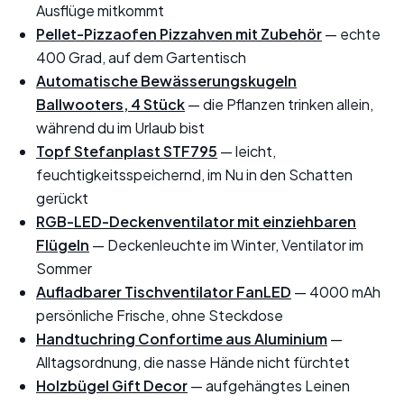
Ausflüge mitkommt
Pellet-Pizzaofen Pizzahven mit Zubehör
— echte
400 Grad, auf dem Gartentisch
Automatische Bewässerungskugeln
Ballwooters, 4 Stück
— die Pflanzen trinken allein,
während du im Urlaub bist
Topf Stefanplast STF795
— leicht,
feuchtigkeitsspeichernd, im Nu in den Schatten
gerückt
RGB-LED-Deckenventilator mit einziehbaren
Flügeln
— Deckenleuchte im Winter, Ventilator im
Sommer
Aufladbarer Tischventilator FanLED
— 4000 mAh
persönliche Frische, ohne Steckdose
Handtuchring Confortime aus Aluminium
—
Alltagsordnung, die nasse Hände nicht fürchtet
Holzbügel Gift Decor
— aufgehängtes Leinen